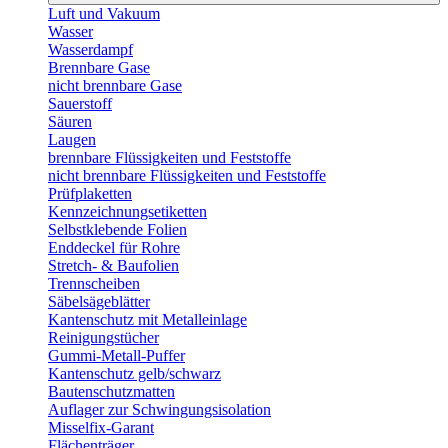
Luft und Vakuum
Wasser
Wasserdampf
Brennbare Gase
nicht brennbare Gase
Sauerstoff
Säuren
Laugen
brennbare Flüssigkeiten und Feststoffe
nicht brennbare Flüssigkeiten und Feststoffe
Prüfplaketten
Kennzeichnungsetiketten
Selbstklebende Folien
Enddeckel für Rohre
Stretch- & Baufolien
Trennscheiben
Säbelsägeblätter
Kantenschutz mit Metalleinlage
Reinigungstücher
Gummi-Metall-Puffer
Kantenschutz gelb/schwarz
Bautenschutzmatten
Auflager zur Schwingungsisolation
Misselfix-Garant
Flächenträger