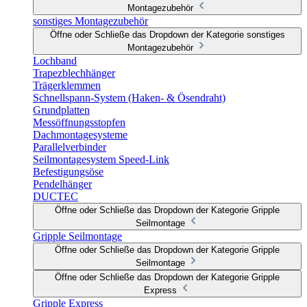
Montagezubehör
sonstiges Montagezubehör
Öffne oder Schließe das Dropdown der Kategorie sonstiges
Montagezubehör
Lochband
Trapezblechhänger
Trägerklemmen
Schnellspann-System (Haken- & Ösendraht)
Grundplatten
Messöffnungsstopfen
Dachmontagesysteme
Parallelverbinder
Seilmontagesystem Speed-Link
Befestigungsöse
Pendelhänger
DUCTEC
Öffne oder Schließe das Dropdown der Kategorie Gripple
Seilmontage
Gripple Seilmontage
Öffne oder Schließe das Dropdown der Kategorie Gripple
Seilmontage
Öffne oder Schließe das Dropdown der Kategorie Gripple
Express
Gripple Express