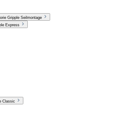
orie Gripple Seilmontage
ple Express
e Classic