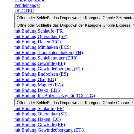
Pendelhänger
DUCTEC
Öffne oder Schließe das Dropdown der Kategorie Gripple Seilmonta
Öffne oder Schließe das Dropdown der Kategorie Gripple Express
mit Endung Schlaufe (FR)
mit Endung Queranker (SP)
mit Endung Haken (EC)
mit Endung Minihaken (ECS)
mit Endung Trapezblechhaken (TH)
mit Endung Schiebemutter (ER8)
mit Endung Gewinde (EF)
mit Endung Gewindeübergang (ET)
mit Endung Endbolzen (ES)
mit Endung Öse (EO)
mit Endung Magnet (EA)
mit Endung Deko (ED6)
mit Endung für Bolzensetzgerät (DX, CG)
Öffne oder Schließe das Dropdown der Kategorie Gripple Classic
mit Endung Schlaufe (FR)
mit Endung Queranker (SP)
mit Endung Haken (EC)
mit Endung Gewinde (EF)
mit Endung Gewindeübergang (ET8)