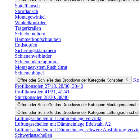
Sattelflansch
Stirnflansch
Montagewinkel
Winkelkonsolen
Trägerkrallen
Schiebemuttern
Hammerkopfschrauben
Endstopfen
Sicherungsklammern
Schienenverbinder
Schienendämmgummi
Montagesystem Push-Strut
Schienenbügel
Ko
Öffne oder Schließe das Dropdown der Kategorie Konsolen
Profilkonsolen 27/18, 28/30, 38/40
Profilkonsolen 41/21, 41/41
Stützkonsolen 28/30, 38/40
Öffne oder Schließe das Dropdown der Kategorie Montagematerial r
Öffne oder Schließe das Dropdown der Kategorie Lüftungsrohrschel
Lüftungsschellen mit Dämmeinlage verzinkt
Lüftungsschellen mit Dämmeinlage Edelstahl A2
Lüftungsschellen mit Dämmeinlage schwere Ausführung verzi
Schwerlastschellen