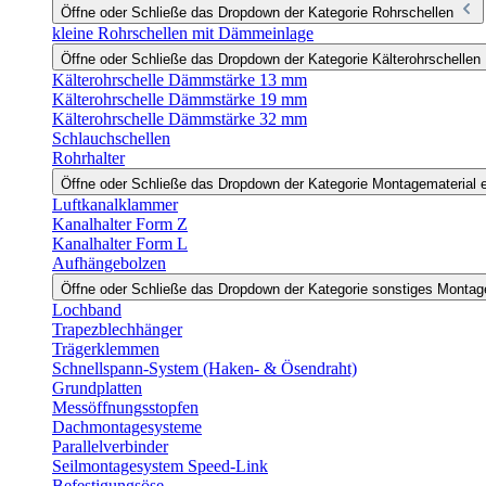
Öffne oder Schließe das Dropdown der Kategorie Rohrschellen
kleine Rohrschellen mit Dämmeinlage
Öffne oder Schließe das Dropdown der Kategorie Kälterohrschellen
Kälterohrschelle Dämmstärke 13 mm
Kälterohrschelle Dämmstärke 19 mm
Kälterohrschelle Dämmstärke 32 mm
Schlauchschellen
Rohrhalter
Öffne oder Schließe das Dropdown der Kategorie Montagematerial e
Luftkanalklammer
Kanalhalter Form Z
Kanalhalter Form L
Aufhängebolzen
Öffne oder Schließe das Dropdown der Kategorie sonstiges Monta
Lochband
Trapezblechhänger
Trägerklemmen
Schnellspann-System (Haken- & Ösendraht)
Grundplatten
Messöffnungsstopfen
Dachmontagesysteme
Parallelverbinder
Seilmontagesystem Speed-Link
Befestigungsöse