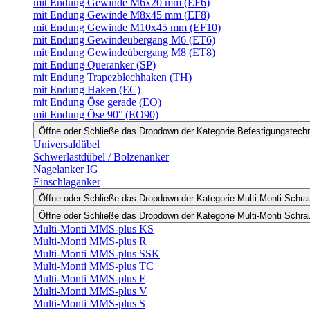
mit Endung Gewinde M6x20 mm (EF6)
mit Endung Gewinde M8x45 mm (EF8)
mit Endung Gewinde M10x45 mm (EF10)
mit Endung Gewindeübergang M6 (ET6)
mit Endung Gewindeübergang M8 (ET8)
mit Endung Queranker (SP)
mit Endung Trapezblechhaken (TH)
mit Endung Haken (EC)
mit Endung Öse gerade (EO)
mit Endung Öse 90° (EO90)
Öffne oder Schließe das Dropdown der Kategorie Befestigungstech
Universaldübel
Schwerlastdübel / Bolzenanker
Nagelanker IG
Einschlaganker
Öffne oder Schließe das Dropdown der Kategorie Multi-Monti Schr
Öffne oder Schließe das Dropdown der Kategorie Multi-Monti Schr
Multi-Monti MMS-plus KS
Multi-Monti MMS-plus R
Multi-Monti MMS-plus SSK
Multi-Monti MMS-plus TC
Multi-Monti MMS-plus F
Multi-Monti MMS-plus V
Multi-Monti MMS-plus S