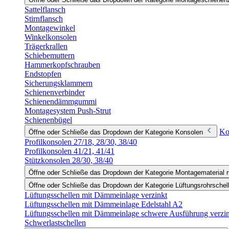
Sattelflansch
Stirnflansch
Montagewinkel
Winkelkonsolen
Trägerkrallen
Schiebemuttern
Hammerkopfschrauben
Endstopfen
Sicherungsklammern
Schienenverbinder
Schienendämmgummi
Montagesystem Push-Strut
Schienenbügel
Ko
Öffne oder Schließe das Dropdown der Kategorie Konsolen
Profilkonsolen 27/18, 28/30, 38/40
Profilkonsolen 41/21, 41/41
Stützkonsolen 28/30, 38/40
Öffne oder Schließe das Dropdown der Kategorie Montagematerial r
Öffne oder Schließe das Dropdown der Kategorie Lüftungsrohrschel
Lüftungsschellen mit Dämmeinlage verzinkt
Lüftungsschellen mit Dämmeinlage Edelstahl A2
Lüftungsschellen mit Dämmeinlage schwere Ausführung verzi
Schwerlastschellen