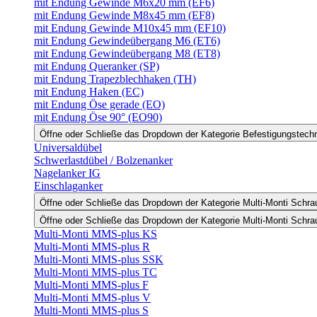
mit Endung Gewinde M6x20 mm (EF6)
mit Endung Gewinde M8x45 mm (EF8)
mit Endung Gewinde M10x45 mm (EF10)
mit Endung Gewindeübergang M6 (ET6)
mit Endung Gewindeübergang M8 (ET8)
mit Endung Queranker (SP)
mit Endung Trapezblechhaken (TH)
mit Endung Haken (EC)
mit Endung Öse gerade (EO)
mit Endung Öse 90° (EO90)
Öffne oder Schließe das Dropdown der Kategorie Befestigungstech
Universaldübel
Schwerlastdübel / Bolzenanker
Nagelanker IG
Einschlaganker
Öffne oder Schließe das Dropdown der Kategorie Multi-Monti Schr
Öffne oder Schließe das Dropdown der Kategorie Multi-Monti Schr
Multi-Monti MMS-plus KS
Multi-Monti MMS-plus R
Multi-Monti MMS-plus SSK
Multi-Monti MMS-plus TC
Multi-Monti MMS-plus F
Multi-Monti MMS-plus V
Multi-Monti MMS-plus S