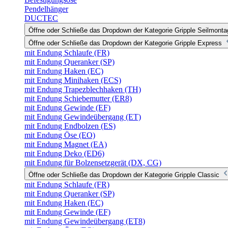
Pendelhänger
DUCTEC
Öffne oder Schließe das Dropdown der Kategorie Gripple Seilmonta
Öffne oder Schließe das Dropdown der Kategorie Gripple Express
mit Endung Schlaufe (FR)
mit Endung Queranker (SP)
mit Endung Haken (EC)
mit Endung Minihaken (ECS)
mit Endung Trapezblechhaken (TH)
mit Endung Schiebemutter (ER8)
mit Endung Gewinde (EF)
mit Endung Gewindeübergang (ET)
mit Endung Endbolzen (ES)
mit Endung Öse (EO)
mit Endung Magnet (EA)
mit Endung Deko (ED6)
mit Endung für Bolzensetzgerät (DX, CG)
Öffne oder Schließe das Dropdown der Kategorie Gripple Classic
mit Endung Schlaufe (FR)
mit Endung Queranker (SP)
mit Endung Haken (EC)
mit Endung Gewinde (EF)
mit Endung Gewindeübergang (ET8)