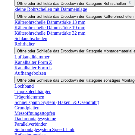
Öffne oder Schließe das Dropdown der Kategorie Rohrschellen
kleine Rohrschellen mit Dämmeinlage
Öffne oder Schließe das Dropdown der Kategorie Kälterohrschellen
Kälterohrschelle Dämmstärke 13 mm
Kälterohrschelle Dämmstärke 19 mm
Kälterohrschelle Dämmstärke 32 mm
Schlauchschellen
Rohrhalter
Öffne oder Schließe das Dropdown der Kategorie Montagematerial e
Luftkanalklammer
Kanalhalter Form Z
Kanalhalter Form L
Aufhängebolzen
Öffne oder Schließe das Dropdown der Kategorie sonstiges Monta
Lochband
Trapezblechhänger
Trägerklemmen
Schnellspann-System (Haken- & Ösendraht)
Grundplatten
Messöffnungsstopfen
Dachmontagesysteme
Parallelverbinder
Seilmontagesystem Speed-Link
Befestigungsöse