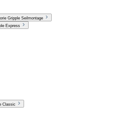
orie Gripple Seilmontage
ple Express
e Classic