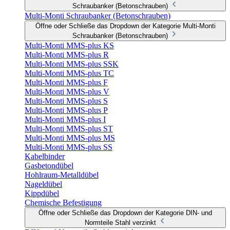
Schraubanker (Betonschrauben)
Multi-Monti Schraubanker (Betonschrauben)
Öffne oder Schließe das Dropdown der Kategorie Multi-Monti
Schraubanker (Betonschrauben)
Multi-Monti MMS-plus KS
Multi-Monti MMS-plus R
Multi-Monti MMS-plus SSK
Multi-Monti MMS-plus TC
Multi-Monti MMS-plus F
Multi-Monti MMS-plus V
Multi-Monti MMS-plus S
Multi-Monti MMS-plus P
Multi-Monti MMS-plus I
Multi-Monti MMS-plus ST
Multi-Monti MMS-plus MS
Multi-Monti MMS-plus SS
Kabelbinder
Gasbetondübel
Hohlraum-Metalldübel
Nageldübel
Kippdübel
Chemische Befestigung
Öffne oder Schließe das Dropdown der Kategorie DIN- und
Normteile Stahl verzinkt