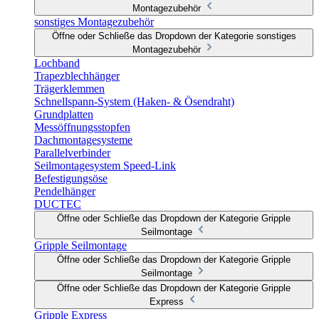
Montagezubehör
sonstiges Montagezubehör
Öffne oder Schließe das Dropdown der Kategorie sonstiges
Montagezubehör
Lochband
Trapezblechhänger
Trägerklemmen
Schnellspann-System (Haken- & Ösendraht)
Grundplatten
Messöffnungsstopfen
Dachmontagesysteme
Parallelverbinder
Seilmontagesystem Speed-Link
Befestigungsöse
Pendelhänger
DUCTEC
Öffne oder Schließe das Dropdown der Kategorie Gripple
Seilmontage
Gripple Seilmontage
Öffne oder Schließe das Dropdown der Kategorie Gripple
Seilmontage
Öffne oder Schließe das Dropdown der Kategorie Gripple
Express
Gripple Express