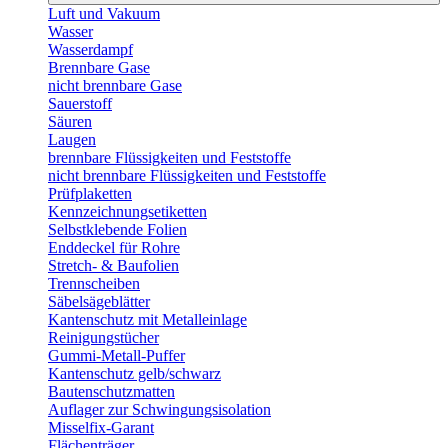
Luft und Vakuum
Wasser
Wasserdampf
Brennbare Gase
nicht brennbare Gase
Sauerstoff
Säuren
Laugen
brennbare Flüssigkeiten und Feststoffe
nicht brennbare Flüssigkeiten und Feststoffe
Prüfplaketten
Kennzeichnungsetiketten
Selbstklebende Folien
Enddeckel für Rohre
Stretch- & Baufolien
Trennscheiben
Säbelsägeblätter
Kantenschutz mit Metalleinlage
Reinigungstücher
Gummi-Metall-Puffer
Kantenschutz gelb/schwarz
Bautenschutzmatten
Auflager zur Schwingungsisolation
Misselfix-Garant
Flächenträger