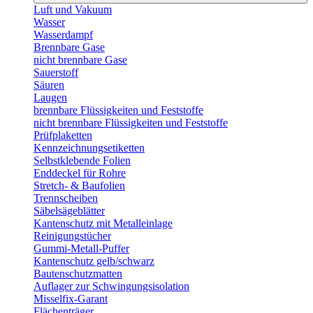
Luft und Vakuum
Wasser
Wasserdampf
Brennbare Gase
nicht brennbare Gase
Sauerstoff
Säuren
Laugen
brennbare Flüssigkeiten und Feststoffe
nicht brennbare Flüssigkeiten und Feststoffe
Prüfplaketten
Kennzeichnungsetiketten
Selbstklebende Folien
Enddeckel für Rohre
Stretch- & Baufolien
Trennscheiben
Säbelsägeblätter
Kantenschutz mit Metalleinlage
Reinigungstücher
Gummi-Metall-Puffer
Kantenschutz gelb/schwarz
Bautenschutzmatten
Auflager zur Schwingungsisolation
Misselfix-Garant
Flächenträger