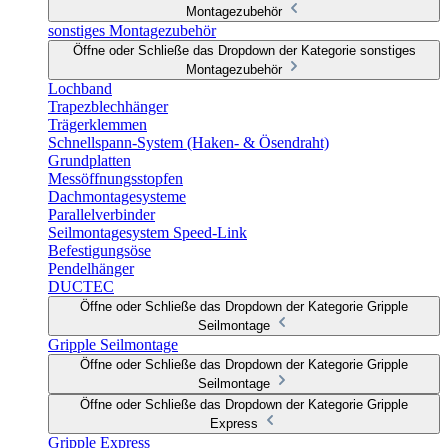
Montagezubehör
sonstiges Montagezubehör
Öffne oder Schließe das Dropdown der Kategorie sonstiges
Montagezubehör
Lochband
Trapezblechhänger
Trägerklemmen
Schnellspann-System (Haken- & Ösendraht)
Grundplatten
Messöffnungsstopfen
Dachmontagesysteme
Parallelverbinder
Seilmontagesystem Speed-Link
Befestigungsöse
Pendelhänger
DUCTEC
Öffne oder Schließe das Dropdown der Kategorie Gripple
Seilmontage
Gripple Seilmontage
Öffne oder Schließe das Dropdown der Kategorie Gripple
Seilmontage
Öffne oder Schließe das Dropdown der Kategorie Gripple
Express
Gripple Express