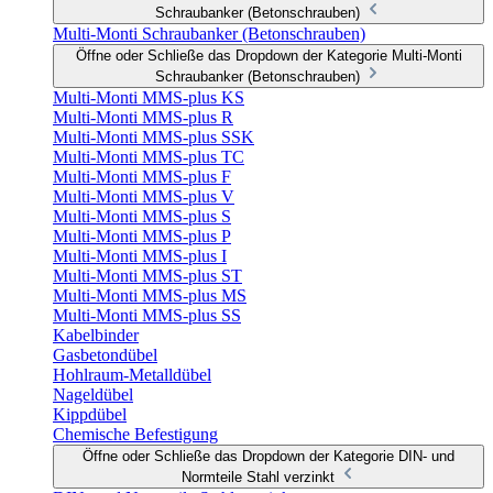
Schraubanker (Betonschrauben)
Multi-Monti Schraubanker (Betonschrauben)
Öffne oder Schließe das Dropdown der Kategorie Multi-Monti
Schraubanker (Betonschrauben)
Multi-Monti MMS-plus KS
Multi-Monti MMS-plus R
Multi-Monti MMS-plus SSK
Multi-Monti MMS-plus TC
Multi-Monti MMS-plus F
Multi-Monti MMS-plus V
Multi-Monti MMS-plus S
Multi-Monti MMS-plus P
Multi-Monti MMS-plus I
Multi-Monti MMS-plus ST
Multi-Monti MMS-plus MS
Multi-Monti MMS-plus SS
Kabelbinder
Gasbetondübel
Hohlraum-Metalldübel
Nageldübel
Kippdübel
Chemische Befestigung
Öffne oder Schließe das Dropdown der Kategorie DIN- und
Normteile Stahl verzinkt