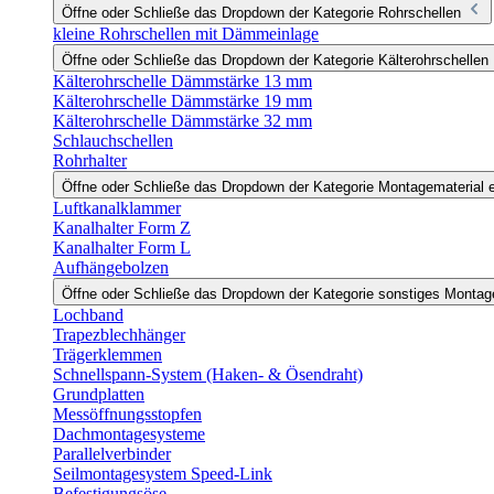
Öffne oder Schließe das Dropdown der Kategorie Rohrschellen
kleine Rohrschellen mit Dämmeinlage
Öffne oder Schließe das Dropdown der Kategorie Kälterohrschellen
Kälterohrschelle Dämmstärke 13 mm
Kälterohrschelle Dämmstärke 19 mm
Kälterohrschelle Dämmstärke 32 mm
Schlauchschellen
Rohrhalter
Öffne oder Schließe das Dropdown der Kategorie Montagematerial e
Luftkanalklammer
Kanalhalter Form Z
Kanalhalter Form L
Aufhängebolzen
Öffne oder Schließe das Dropdown der Kategorie sonstiges Monta
Lochband
Trapezblechhänger
Trägerklemmen
Schnellspann-System (Haken- & Ösendraht)
Grundplatten
Messöffnungsstopfen
Dachmontagesysteme
Parallelverbinder
Seilmontagesystem Speed-Link
Befestigungsöse