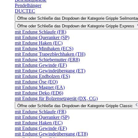
Pendelhänger
DUCTEC
Öffne oder Schließe das Dropdown der Kategorie Gripple Seilmonta
Öffne oder Schließe das Dropdown der Kategorie Gripple Express
mit Endung Schlaufe (FR)
mit Endung Queranker (SP)
mit Endung Haken (EC)
mit Endung Minihaken (ECS)
mit Endung Trapezblechhaken (TH)
mit Endung Schiebemutter (ER8)
mit Endung Gewinde (EF)
mit Endung Gewindeübergang (ET)
mit Endung Endbolzen (ES)
mit Endung Öse (EO)
mit Endung Magnet (EA)
mit Endung Deko (ED6)
mit Endung für Bolzensetzgerät (DX, CG)
Öffne oder Schließe das Dropdown der Kategorie Gripple Classic
mit Endung Schlaufe (FR)
mit Endung Queranker (SP)
mit Endung Haken (EC)
mit Endung Gewinde (EF)
mit Endung Gewindeübergang (ET8)