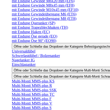
mit Endung Gewinde M6x20 mm (EF6)
mit Endung Gewinde M8x45 mm (EF8)
mit Endung Gewinde M10x45 mm (EF10)
mit Endung Gewindeübergang M6 (ET6)
mit Endung Gewindeübergang M8 (ET8)
mit Endung Queranker (SP)
mit Endung Trapezblechhaken (TH)
mit Endung Haken (EC)
mit Endung Öse gerade (EO)
mit Endung Öse 90° (EO90)
Öffne oder Schließe das Dropdown der Kategorie Befestigungstech
Universaldübel
Schwerlastdübel / Bolzenanker
Nagelanker IG
Einschlaganker
Öffne oder Schließe das Dropdown der Kategorie Multi-Monti Schr
Öffne oder Schließe das Dropdown der Kategorie Multi-Monti Schr
Multi-Monti MMS-plus KS
Multi-Monti MMS-plus R
Multi-Monti MMS-plus SSK
Multi-Monti MMS-plus TC
Multi-Monti MMS-plus F
Multi-Monti MMS-plus V
Multi-Monti MMS-plus S