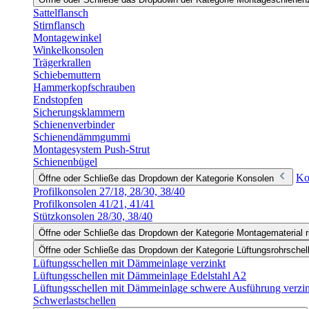
Sattelflansch
Stirnflansch
Montagewinkel
Winkelkonsolen
Trägerkrallen
Schiebemuttern
Hammerkopfschrauben
Endstopfen
Sicherungsklammern
Schienenverbinder
Schienendämmgummi
Montagesystem Push-Strut
Schienenbügel
Ko
Öffne oder Schließe das Dropdown der Kategorie Konsolen
Profilkonsolen 27/18, 28/30, 38/40
Profilkonsolen 41/21, 41/41
Stützkonsolen 28/30, 38/40
Öffne oder Schließe das Dropdown der Kategorie Montagematerial r
Öffne oder Schließe das Dropdown der Kategorie Lüftungsrohrschel
Lüftungsschellen mit Dämmeinlage verzinkt
Lüftungsschellen mit Dämmeinlage Edelstahl A2
Lüftungsschellen mit Dämmeinlage schwere Ausführung verzi
Schwerlastschellen