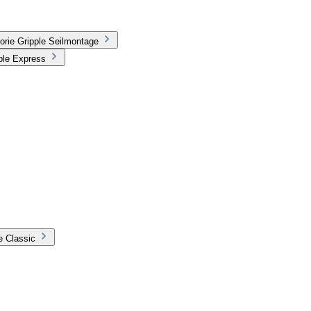
orie Gripple Seilmontage
ple Express
e Classic