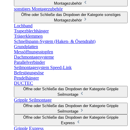
Montagezubehör
sonstiges Montagezubehör
Öffne oder Schließe das Dropdown der Kategorie sonstiges
Montagezubehör
Lochband
Trapezblechhänger
Trägerklemmen
Schnellspann-System (Haken- & Ösendraht)
Grundplatten
Messöffnungsstopfen
Dachmontagesysteme
Parallelverbinder
Seilmontagesystem Speed-Link
Befestigungsöse
Pendelhänger
DUCTEC
Öffne oder Schließe das Dropdown der Kategorie Gripple
Seilmontage
Gripple Seilmontage
Öffne oder Schließe das Dropdown der Kategorie Gripple
Seilmontage
Öffne oder Schließe das Dropdown der Kategorie Gripple
Express
Gripple Express