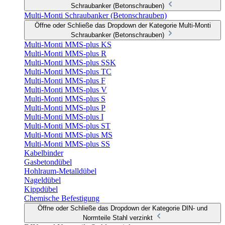
Schraubanker (Betonschrauben)
Multi-Monti Schraubanker (Betonschrauben)
Öffne oder Schließe das Dropdown der Kategorie Multi-Monti
Schraubanker (Betonschrauben)
Multi-Monti MMS-plus KS
Multi-Monti MMS-plus R
Multi-Monti MMS-plus SSK
Multi-Monti MMS-plus TC
Multi-Monti MMS-plus F
Multi-Monti MMS-plus V
Multi-Monti MMS-plus S
Multi-Monti MMS-plus P
Multi-Monti MMS-plus I
Multi-Monti MMS-plus ST
Multi-Monti MMS-plus MS
Multi-Monti MMS-plus SS
Kabelbinder
Gasbetondübel
Hohlraum-Metalldübel
Nageldübel
Kippdübel
Chemische Befestigung
Öffne oder Schließe das Dropdown der Kategorie DIN- und
Normteile Stahl verzinkt