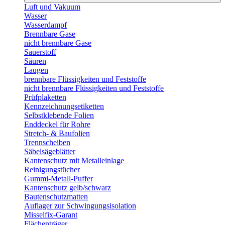
Luft und Vakuum
Wasser
Wasserdampf
Brennbare Gase
nicht brennbare Gase
Sauerstoff
Säuren
Laugen
brennbare Flüssigkeiten und Feststoffe
nicht brennbare Flüssigkeiten und Feststoffe
Prüfplaketten
Kennzeichnungsetiketten
Selbstklebende Folien
Enddeckel für Rohre
Stretch- & Baufolien
Trennscheiben
Säbelsägeblätter
Kantenschutz mit Metalleinlage
Reinigungstücher
Gummi-Metall-Puffer
Kantenschutz gelb/schwarz
Bautenschutzmatten
Auflager zur Schwingungsisolation
Misselfix-Garant
Flächenträger