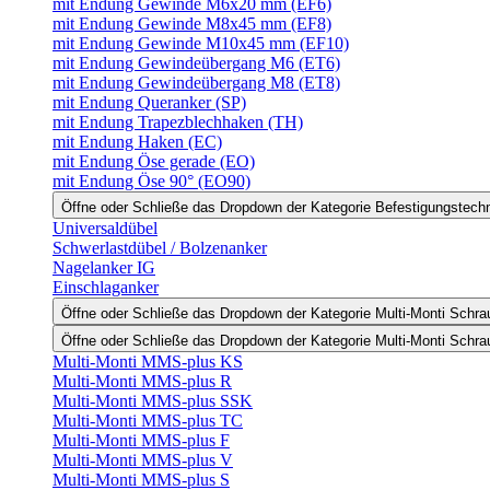
mit Endung Gewinde M6x20 mm (EF6)
mit Endung Gewinde M8x45 mm (EF8)
mit Endung Gewinde M10x45 mm (EF10)
mit Endung Gewindeübergang M6 (ET6)
mit Endung Gewindeübergang M8 (ET8)
mit Endung Queranker (SP)
mit Endung Trapezblechhaken (TH)
mit Endung Haken (EC)
mit Endung Öse gerade (EO)
mit Endung Öse 90° (EO90)
Öffne oder Schließe das Dropdown der Kategorie Befestigungstech
Universaldübel
Schwerlastdübel / Bolzenanker
Nagelanker IG
Einschlaganker
Öffne oder Schließe das Dropdown der Kategorie Multi-Monti Schr
Öffne oder Schließe das Dropdown der Kategorie Multi-Monti Schr
Multi-Monti MMS-plus KS
Multi-Monti MMS-plus R
Multi-Monti MMS-plus SSK
Multi-Monti MMS-plus TC
Multi-Monti MMS-plus F
Multi-Monti MMS-plus V
Multi-Monti MMS-plus S