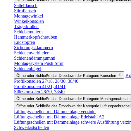
Sattelflansch
Stirnflansch
Montagewinkel
Winkelkonsolen
Trägerkrallen
Schiebemuttern
Hammerkopfschrauben
Endstopfen
Sicherungsklammern
Schienenverbinder
Schienendämmgummi
Montagesystem Push-Strut
Schienenbügel
Ko
Öffne oder Schließe das Dropdown der Kategorie Konsolen
Profilkonsolen 27/18, 28/30, 38/40
Profilkonsolen 41/21, 41/41
Stützkonsolen 28/30, 38/40
Öffne oder Schließe das Dropdown der Kategorie Montagematerial r
Öffne oder Schließe das Dropdown der Kategorie Lüftungsrohrschel
Lüftungsschellen mit Dämmeinlage verzinkt
Lüftungsschellen mit Dämmeinlage Edelstahl A2
Lüftungsschellen mit Dämmeinlage schwere Ausführung verzi
Schwerlastschellen