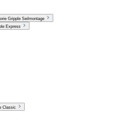
orie Gripple Seilmontage
ple Express
e Classic