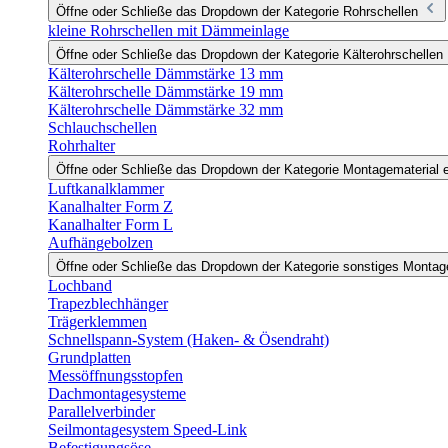
Öffne oder Schließe das Dropdown der Kategorie Rohrschellen
kleine Rohrschellen mit Dämmeinlage
Öffne oder Schließe das Dropdown der Kategorie Kälterohrschellen
Kälterohrschelle Dämmstärke 13 mm
Kälterohrschelle Dämmstärke 19 mm
Kälterohrschelle Dämmstärke 32 mm
Schlauchschellen
Rohrhalter
Öffne oder Schließe das Dropdown der Kategorie Montagematerial e
Luftkanalklammer
Kanalhalter Form Z
Kanalhalter Form L
Aufhängebolzen
Öffne oder Schließe das Dropdown der Kategorie sonstiges Monta
Lochband
Trapezblechhänger
Trägerklemmen
Schnellspann-System (Haken- & Ösendraht)
Grundplatten
Messöffnungsstopfen
Dachmontagesysteme
Parallelverbinder
Seilmontagesystem Speed-Link
Befestigungsöse