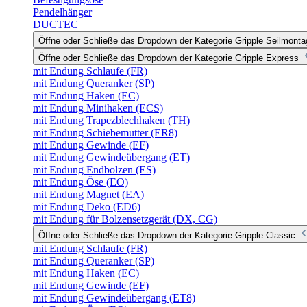
Pendelhänger
DUCTEC
Öffne oder Schließe das Dropdown der Kategorie Gripple Seilmonta
Öffne oder Schließe das Dropdown der Kategorie Gripple Express
mit Endung Schlaufe (FR)
mit Endung Queranker (SP)
mit Endung Haken (EC)
mit Endung Minihaken (ECS)
mit Endung Trapezblechhaken (TH)
mit Endung Schiebemutter (ER8)
mit Endung Gewinde (EF)
mit Endung Gewindeübergang (ET)
mit Endung Endbolzen (ES)
mit Endung Öse (EO)
mit Endung Magnet (EA)
mit Endung Deko (ED6)
mit Endung für Bolzensetzgerät (DX, CG)
Öffne oder Schließe das Dropdown der Kategorie Gripple Classic
mit Endung Schlaufe (FR)
mit Endung Queranker (SP)
mit Endung Haken (EC)
mit Endung Gewinde (EF)
mit Endung Gewindeübergang (ET8)