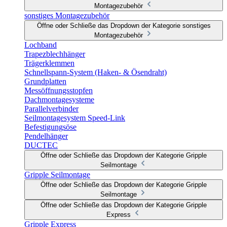
Montagezubehör
sonstiges Montagezubehör
Öffne oder Schließe das Dropdown der Kategorie sonstiges
Montagezubehör
Lochband
Trapezblechhänger
Trägerklemmen
Schnellspann-System (Haken- & Ösendraht)
Grundplatten
Messöffnungsstopfen
Dachmontagesysteme
Parallelverbinder
Seilmontagesystem Speed-Link
Befestigungsöse
Pendelhänger
DUCTEC
Öffne oder Schließe das Dropdown der Kategorie Gripple
Seilmontage
Gripple Seilmontage
Öffne oder Schließe das Dropdown der Kategorie Gripple
Seilmontage
Öffne oder Schließe das Dropdown der Kategorie Gripple
Express
Gripple Express