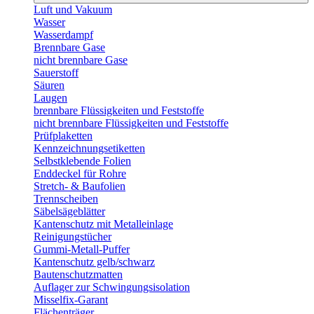
Luft und Vakuum
Wasser
Wasserdampf
Brennbare Gase
nicht brennbare Gase
Sauerstoff
Säuren
Laugen
brennbare Flüssigkeiten und Feststoffe
nicht brennbare Flüssigkeiten und Feststoffe
Prüfplaketten
Kennzeichnungsetiketten
Selbstklebende Folien
Enddeckel für Rohre
Stretch- & Baufolien
Trennscheiben
Säbelsägeblätter
Kantenschutz mit Metalleinlage
Reinigungstücher
Gummi-Metall-Puffer
Kantenschutz gelb/schwarz
Bautenschutzmatten
Auflager zur Schwingungsisolation
Misselfix-Garant
Flächenträger