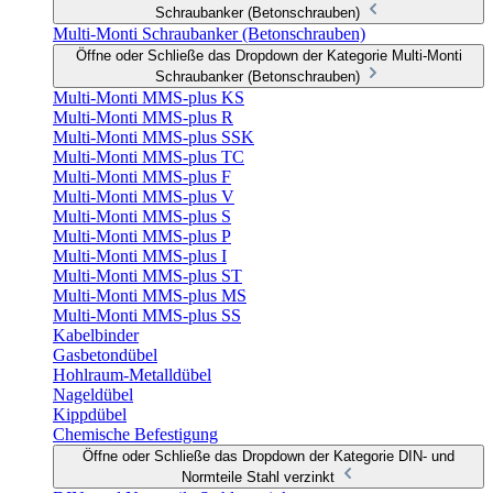
Schraubanker (Betonschrauben)
Multi-Monti Schraubanker (Betonschrauben)
Öffne oder Schließe das Dropdown der Kategorie Multi-Monti
Schraubanker (Betonschrauben)
Multi-Monti MMS-plus KS
Multi-Monti MMS-plus R
Multi-Monti MMS-plus SSK
Multi-Monti MMS-plus TC
Multi-Monti MMS-plus F
Multi-Monti MMS-plus V
Multi-Monti MMS-plus S
Multi-Monti MMS-plus P
Multi-Monti MMS-plus I
Multi-Monti MMS-plus ST
Multi-Monti MMS-plus MS
Multi-Monti MMS-plus SS
Kabelbinder
Gasbetondübel
Hohlraum-Metalldübel
Nageldübel
Kippdübel
Chemische Befestigung
Öffne oder Schließe das Dropdown der Kategorie DIN- und
Normteile Stahl verzinkt