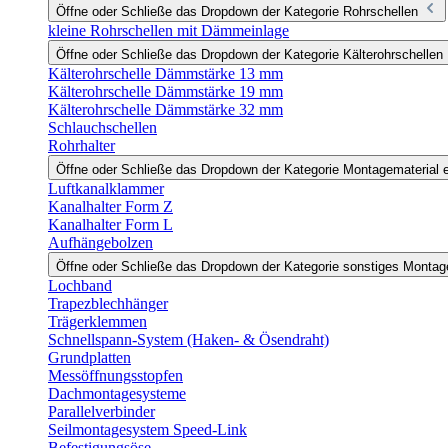
Öffne oder Schließe das Dropdown der Kategorie Rohrschellen
kleine Rohrschellen mit Dämmeinlage
Öffne oder Schließe das Dropdown der Kategorie Kälterohrschellen
Kälterohrschelle Dämmstärke 13 mm
Kälterohrschelle Dämmstärke 19 mm
Kälterohrschelle Dämmstärke 32 mm
Schlauchschellen
Rohrhalter
Öffne oder Schließe das Dropdown der Kategorie Montagematerial e
Luftkanalklammer
Kanalhalter Form Z
Kanalhalter Form L
Aufhängebolzen
Öffne oder Schließe das Dropdown der Kategorie sonstiges Monta
Lochband
Trapezblechhänger
Trägerklemmen
Schnellspann-System (Haken- & Ösendraht)
Grundplatten
Messöffnungsstopfen
Dachmontagesysteme
Parallelverbinder
Seilmontagesystem Speed-Link
Befestigungsöse