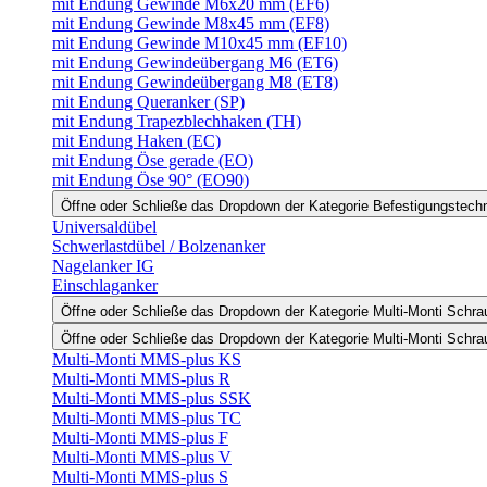
mit Endung Gewinde M6x20 mm (EF6)
mit Endung Gewinde M8x45 mm (EF8)
mit Endung Gewinde M10x45 mm (EF10)
mit Endung Gewindeübergang M6 (ET6)
mit Endung Gewindeübergang M8 (ET8)
mit Endung Queranker (SP)
mit Endung Trapezblechhaken (TH)
mit Endung Haken (EC)
mit Endung Öse gerade (EO)
mit Endung Öse 90° (EO90)
Öffne oder Schließe das Dropdown der Kategorie Befestigungstech
Universaldübel
Schwerlastdübel / Bolzenanker
Nagelanker IG
Einschlaganker
Öffne oder Schließe das Dropdown der Kategorie Multi-Monti Schr
Öffne oder Schließe das Dropdown der Kategorie Multi-Monti Schr
Multi-Monti MMS-plus KS
Multi-Monti MMS-plus R
Multi-Monti MMS-plus SSK
Multi-Monti MMS-plus TC
Multi-Monti MMS-plus F
Multi-Monti MMS-plus V
Multi-Monti MMS-plus S