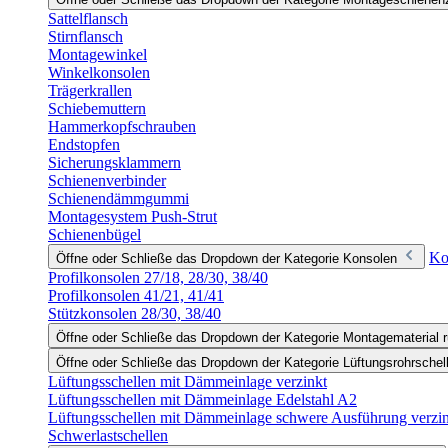
Sattelflansch
Stirnflansch
Montagewinkel
Winkelkonsolen
Trägerkrallen
Schiebemuttern
Hammerkopfschrauben
Endstopfen
Sicherungsklammern
Schienenverbinder
Schienendämmgummi
Montagesystem Push-Strut
Schienenbügel
Ko
Öffne oder Schließe das Dropdown der Kategorie Konsolen
Profilkonsolen 27/18, 28/30, 38/40
Profilkonsolen 41/21, 41/41
Stützkonsolen 28/30, 38/40
Öffne oder Schließe das Dropdown der Kategorie Montagematerial r
Öffne oder Schließe das Dropdown der Kategorie Lüftungsrohrschel
Lüftungsschellen mit Dämmeinlage verzinkt
Lüftungsschellen mit Dämmeinlage Edelstahl A2
Lüftungsschellen mit Dämmeinlage schwere Ausführung verzi
Schwerlastschellen