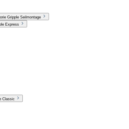
orie Gripple Seilmontage
ple Express
e Classic