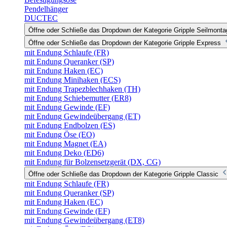
Pendelhänger
DUCTEC
Öffne oder Schließe das Dropdown der Kategorie Gripple Seilmonta
Öffne oder Schließe das Dropdown der Kategorie Gripple Express
mit Endung Schlaufe (FR)
mit Endung Queranker (SP)
mit Endung Haken (EC)
mit Endung Minihaken (ECS)
mit Endung Trapezblechhaken (TH)
mit Endung Schiebemutter (ER8)
mit Endung Gewinde (EF)
mit Endung Gewindeübergang (ET)
mit Endung Endbolzen (ES)
mit Endung Öse (EO)
mit Endung Magnet (EA)
mit Endung Deko (ED6)
mit Endung für Bolzensetzgerät (DX, CG)
Öffne oder Schließe das Dropdown der Kategorie Gripple Classic
mit Endung Schlaufe (FR)
mit Endung Queranker (SP)
mit Endung Haken (EC)
mit Endung Gewinde (EF)
mit Endung Gewindeübergang (ET8)