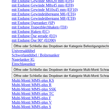
mit Endung Gewinde M6x20 mm (EF6)
mit Endung Gewinde M8x45 mm (EF8)
mit Endung Gewinde M10x45 mm (EF10)
mit Endung Gewindeübergang M6 (ET6)
mit Endung Gewindeübergang M8 (ET8)
mit Endung Queranker (SP)
mit Endung Trapezblechhaken (TH)
mit Endung Haken (EC)
mit Endung Öse gerade (EO)
mit Endung Öse 90° (EO90)
Öffne oder Schließe das Dropdown der Kategorie Befestigungstech
Universaldübel
Schwerlastdübel / Bolzenanker
Nagelanker IG
Einschlaganker
Öffne oder Schließe das Dropdown der Kategorie Multi-Monti Schr
Öffne oder Schließe das Dropdown der Kategorie Multi-Monti Schr
Multi-Monti MMS-plus KS
Multi-Monti MMS-plus R
Multi-Monti MMS-plus SSK
Multi-Monti MMS-plus TC
Multi-Monti MMS-plus F
Multi-Monti MMS-plus V
Multi-Monti MMS-plus S