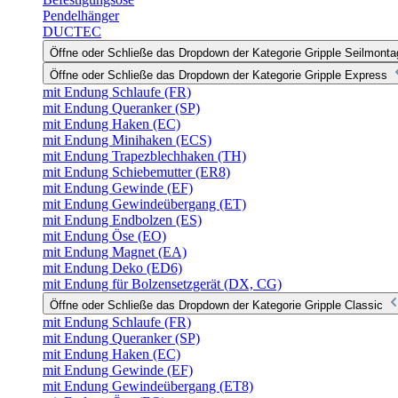
Pendelhänger
DUCTEC
Öffne oder Schließe das Dropdown der Kategorie Gripple Seilmonta
Öffne oder Schließe das Dropdown der Kategorie Gripple Express
mit Endung Schlaufe (FR)
mit Endung Queranker (SP)
mit Endung Haken (EC)
mit Endung Minihaken (ECS)
mit Endung Trapezblechhaken (TH)
mit Endung Schiebemutter (ER8)
mit Endung Gewinde (EF)
mit Endung Gewindeübergang (ET)
mit Endung Endbolzen (ES)
mit Endung Öse (EO)
mit Endung Magnet (EA)
mit Endung Deko (ED6)
mit Endung für Bolzensetzgerät (DX, CG)
Öffne oder Schließe das Dropdown der Kategorie Gripple Classic
mit Endung Schlaufe (FR)
mit Endung Queranker (SP)
mit Endung Haken (EC)
mit Endung Gewinde (EF)
mit Endung Gewindeübergang (ET8)