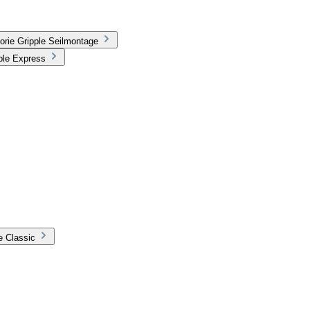
orie Gripple Seilmontage
ple Express
e Classic