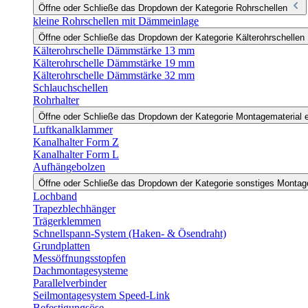
Öffne oder Schließe das Dropdown der Kategorie Rohrschellen
kleine Rohrschellen mit Dämmeinlage
Öffne oder Schließe das Dropdown der Kategorie Kälterohrschellen
Kälterohrschelle Dämmstärke 13 mm
Kälterohrschelle Dämmstärke 19 mm
Kälterohrschelle Dämmstärke 32 mm
Schlauchschellen
Rohrhalter
Öffne oder Schließe das Dropdown der Kategorie Montagematerial e
Luftkanalklammer
Kanalhalter Form Z
Kanalhalter Form L
Aufhängebolzen
Öffne oder Schließe das Dropdown der Kategorie sonstiges Monta
Lochband
Trapezblechhänger
Trägerklemmen
Schnellspann-System (Haken- & Ösendraht)
Grundplatten
Messöffnungsstopfen
Dachmontagesysteme
Parallelverbinder
Seilmontagesystem Speed-Link
Befestigungsöse