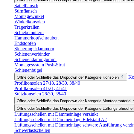
Sattelflansch
Stirnflansch
Montagewinkel
Winkelkonsolen
Trägerkrallen
Schiebemuttern
Hammerkopfschrauben
Endstopfen
Sicherungsklammern
Schienenverbinder
Schienendämmgummi
Montagesystem Push-Strut
Schienenbügel
Ko
Öffne oder Schließe das Dropdown der Kategorie Konsolen
Profilkonsolen 27/18, 28/30, 38/40
Profilkonsolen 41/21, 41/41
Stützkonsolen 28/30, 38/40
Öffne oder Schließe das Dropdown der Kategorie Montagematerial r
Öffne oder Schließe das Dropdown der Kategorie Lüftungsrohrschel
Lüftungsschellen mit Dämmeinlage verzinkt
Lüftungsschellen mit Dämmeinlage Edelstahl A2
Lüftungsschellen mit Dämmeinlage schwere Ausführung verzi
Schwerlastschellen