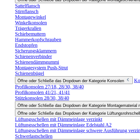
Sattelflansch
Stirnflansch
Montagewinkel
Winkelkonsolen
Trägerkrallen
Schiebemuttern
Hammerkopfschrauben
Endstopfen
Sicherungsklammern
Schienenverbinder
Schienendämmgummi
Montagesystem Push-Strut
Schienenbügel
Ko
Öffne oder Schließe das Dropdown der Kategorie Konsolen
Profilkonsolen 27/18, 28/30, 38/40
Profilkonsolen 41/21, 41/41
Stützkonsolen 28/30, 38/40
Öffne oder Schließe das Dropdown der Kategorie Montagematerial r
Öffne oder Schließe das Dropdown der Kategorie Lüftungsrohrschel
Lüftungsschellen mit Dämmeinlage verzinkt
Lüftungsschellen mit Dämmeinlage Edelstahl A2
Lüftungsschellen mit Dämmeinlage schwere Ausführung verzi
Schwerlastschellen