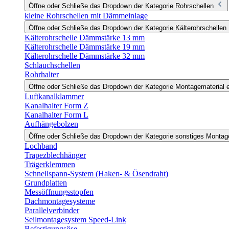
Öffne oder Schließe das Dropdown der Kategorie Rohrschellen
kleine Rohrschellen mit Dämmeinlage
Öffne oder Schließe das Dropdown der Kategorie Kälterohrschellen
Kälterohrschelle Dämmstärke 13 mm
Kälterohrschelle Dämmstärke 19 mm
Kälterohrschelle Dämmstärke 32 mm
Schlauchschellen
Rohrhalter
Öffne oder Schließe das Dropdown der Kategorie Montagematerial e
Luftkanalklammer
Kanalhalter Form Z
Kanalhalter Form L
Aufhängebolzen
Öffne oder Schließe das Dropdown der Kategorie sonstiges Monta
Lochband
Trapezblechhänger
Trägerklemmen
Schnellspann-System (Haken- & Ösendraht)
Grundplatten
Messöffnungsstopfen
Dachmontagesysteme
Parallelverbinder
Seilmontagesystem Speed-Link
Befestigungsöse