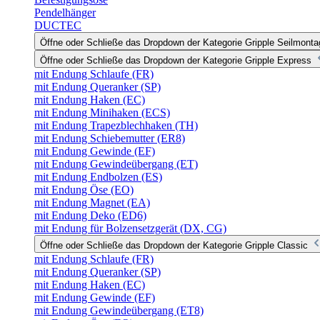
Pendelhänger
DUCTEC
Öffne oder Schließe das Dropdown der Kategorie Gripple Seilmonta
Öffne oder Schließe das Dropdown der Kategorie Gripple Express
mit Endung Schlaufe (FR)
mit Endung Queranker (SP)
mit Endung Haken (EC)
mit Endung Minihaken (ECS)
mit Endung Trapezblechhaken (TH)
mit Endung Schiebemutter (ER8)
mit Endung Gewinde (EF)
mit Endung Gewindeübergang (ET)
mit Endung Endbolzen (ES)
mit Endung Öse (EO)
mit Endung Magnet (EA)
mit Endung Deko (ED6)
mit Endung für Bolzensetzgerät (DX, CG)
Öffne oder Schließe das Dropdown der Kategorie Gripple Classic
mit Endung Schlaufe (FR)
mit Endung Queranker (SP)
mit Endung Haken (EC)
mit Endung Gewinde (EF)
mit Endung Gewindeübergang (ET8)