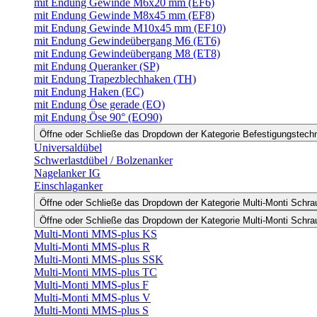
mit Endung Gewinde M6x20 mm (EF6)
mit Endung Gewinde M8x45 mm (EF8)
mit Endung Gewinde M10x45 mm (EF10)
mit Endung Gewindeübergang M6 (ET6)
mit Endung Gewindeübergang M8 (ET8)
mit Endung Queranker (SP)
mit Endung Trapezblechhaken (TH)
mit Endung Haken (EC)
mit Endung Öse gerade (EO)
mit Endung Öse 90° (EO90)
Öffne oder Schließe das Dropdown der Kategorie Befestigungstech
Universaldübel
Schwerlastdübel / Bolzenanker
Nagelanker IG
Einschlaganker
Öffne oder Schließe das Dropdown der Kategorie Multi-Monti Schr
Öffne oder Schließe das Dropdown der Kategorie Multi-Monti Schr
Multi-Monti MMS-plus KS
Multi-Monti MMS-plus R
Multi-Monti MMS-plus SSK
Multi-Monti MMS-plus TC
Multi-Monti MMS-plus F
Multi-Monti MMS-plus V
Multi-Monti MMS-plus S