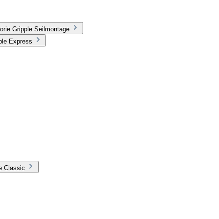
orie Gripple Seilmontage
ple Express
e Classic