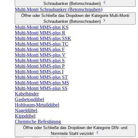
Schraubanker (Betonschrauben)
Multi-Monti Schraubanker (Betonschrauben)
Öffne oder Schließe das Dropdown der Kategorie Multi-Monti
Schraubanker (Betonschrauben)
Multi-Monti MMS-plus KS
Multi-Monti MMS-plus R
Multi-Monti MMS-plus SSK
Multi-Monti MMS-plus TC
Multi-Monti MMS-plus F
Multi-Monti MMS-plus V
Multi-Monti MMS-plus S
Multi-Monti MMS-plus P
Multi-Monti MMS-plus I
Multi-Monti MMS-plus ST
Multi-Monti MMS-plus MS
Multi-Monti MMS-plus SS
Kabelbinder
Gasbetondübel
Hohlraum-Metalldübel
Nageldübel
Kippdübel
Chemische Befestigung
Öffne oder Schließe das Dropdown der Kategorie DIN- und
Normteile Stahl verzinkt