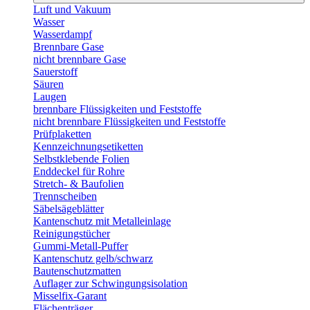
Luft und Vakuum
Wasser
Wasserdampf
Brennbare Gase
nicht brennbare Gase
Sauerstoff
Säuren
Laugen
brennbare Flüssigkeiten und Feststoffe
nicht brennbare Flüssigkeiten und Feststoffe
Prüfplaketten
Kennzeichnungsetiketten
Selbstklebende Folien
Enddeckel für Rohre
Stretch- & Baufolien
Trennscheiben
Säbelsägeblätter
Kantenschutz mit Metalleinlage
Reinigungstücher
Gummi-Metall-Puffer
Kantenschutz gelb/schwarz
Bautenschutzmatten
Auflager zur Schwingungsisolation
Misselfix-Garant
Flächenträger