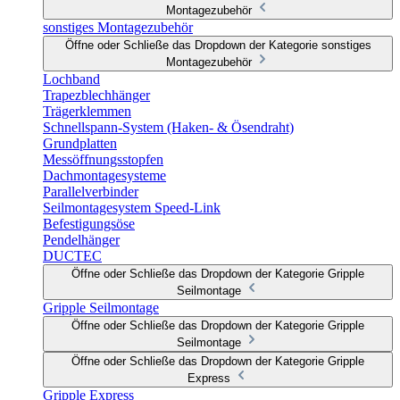
Montagezubehör
sonstiges Montagezubehör
Öffne oder Schließe das Dropdown der Kategorie sonstiges
Montagezubehör
Lochband
Trapezblechhänger
Trägerklemmen
Schnellspann-System (Haken- & Ösendraht)
Grundplatten
Messöffnungsstopfen
Dachmontagesysteme
Parallelverbinder
Seilmontagesystem Speed-Link
Befestigungsöse
Pendelhänger
DUCTEC
Öffne oder Schließe das Dropdown der Kategorie Gripple
Seilmontage
Gripple Seilmontage
Öffne oder Schließe das Dropdown der Kategorie Gripple
Seilmontage
Öffne oder Schließe das Dropdown der Kategorie Gripple
Express
Gripple Express