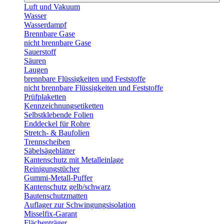
Luft und Vakuum
Wasser
Wasserdampf
Brennbare Gase
nicht brennbare Gase
Sauerstoff
Säuren
Laugen
brennbare Flüssigkeiten und Feststoffe
nicht brennbare Flüssigkeiten und Feststoffe
Prüfplaketten
Kennzeichnungsetiketten
Selbstklebende Folien
Enddeckel für Rohre
Stretch- & Baufolien
Trennscheiben
Säbelsägeblätter
Kantenschutz mit Metalleinlage
Reinigungstücher
Gummi-Metall-Puffer
Kantenschutz gelb/schwarz
Bautenschutzmatten
Auflager zur Schwingungsisolation
Misselfix-Garant
Flächenträger