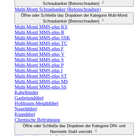
Schraubanker (Betonschrauben)
Multi-Monti Schraubanker (Betonschrauben)
Öffne oder Schließe das Dropdown der Kategorie Multi-Monti
Schraubanker (Betonschrauben)
Multi-Monti MMS-plus KS
Multi-Monti MMS-plus R
Multi-Monti MMS-plus SSK
Multi-Monti MMS-plus TC
Multi-Monti MMS-plus F
Multi-Monti MMS-plus V
Multi-Monti MMS-plus S
Multi-Monti MMS-plus P
Multi-Monti MMS-plus I
Multi-Monti MMS-plus ST
Multi-Monti MMS-plus MS
Multi-Monti MMS-plus SS
Kabelbinder
Gasbetondübel
Hohlraum-Metalldübel
Nageldübel
Kippdübel
Chemische Befestigung
Öffne oder Schließe das Dropdown der Kategorie DIN- und
Normteile Stahl verzinkt