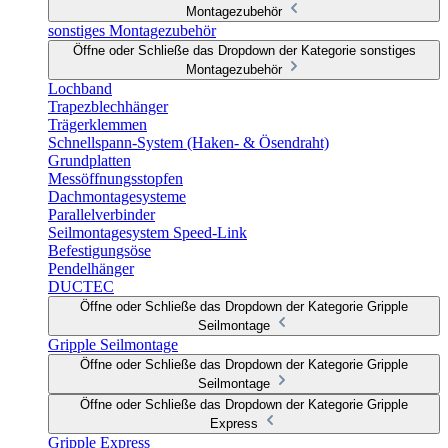
Montagezubehör
sonstiges Montagezubehör
Öffne oder Schließe das Dropdown der Kategorie sonstiges
Montagezubehör
Lochband
Trapezblechhänger
Trägerklemmen
Schnellspann-System (Haken- & Ösendraht)
Grundplatten
Messöffnungsstopfen
Dachmontagesysteme
Parallelverbinder
Seilmontagesystem Speed-Link
Befestigungsöse
Pendelhänger
DUCTEC
Öffne oder Schließe das Dropdown der Kategorie Gripple
Seilmontage
Gripple Seilmontage
Öffne oder Schließe das Dropdown der Kategorie Gripple
Seilmontage
Öffne oder Schließe das Dropdown der Kategorie Gripple
Express
Gripple Express