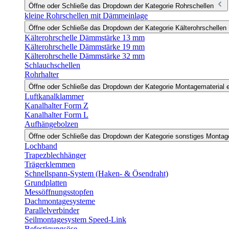
Öffne oder Schließe das Dropdown der Kategorie Rohrschellen
kleine Rohrschellen mit Dämmeinlage
Öffne oder Schließe das Dropdown der Kategorie Kälterohrschellen
Kälterohrschelle Dämmstärke 13 mm
Kälterohrschelle Dämmstärke 19 mm
Kälterohrschelle Dämmstärke 32 mm
Schlauchschellen
Rohrhalter
Öffne oder Schließe das Dropdown der Kategorie Montagematerial e
Luftkanalklammer
Kanalhalter Form Z
Kanalhalter Form L
Aufhängebolzen
Öffne oder Schließe das Dropdown der Kategorie sonstiges Monta
Lochband
Trapezblechhänger
Trägerklemmen
Schnellspann-System (Haken- & Ösendraht)
Grundplatten
Messöffnungsstopfen
Dachmontagesysteme
Parallelverbinder
Seilmontagesystem Speed-Link
Befestigungsöse