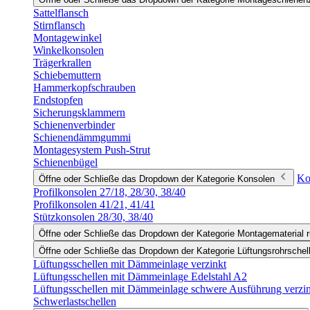
Sattelflansch
Stirnflansch
Montagewinkel
Winkelkonsolen
Trägerkrallen
Schiebemuttern
Hammerkopfschrauben
Endstopfen
Sicherungsklammern
Schienenverbinder
Schienendämmgummi
Montagesystem Push-Strut
Schienenbügel
Ko
Öffne oder Schließe das Dropdown der Kategorie Konsolen
Profilkonsolen 27/18, 28/30, 38/40
Profilkonsolen 41/21, 41/41
Stützkonsolen 28/30, 38/40
Öffne oder Schließe das Dropdown der Kategorie Montagematerial r
Öffne oder Schließe das Dropdown der Kategorie Lüftungsrohrschel
Lüftungsschellen mit Dämmeinlage verzinkt
Lüftungsschellen mit Dämmeinlage Edelstahl A2
Lüftungsschellen mit Dämmeinlage schwere Ausführung verzi
Schwerlastschellen