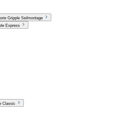
orie Gripple Seilmontage
ple Express
e Classic