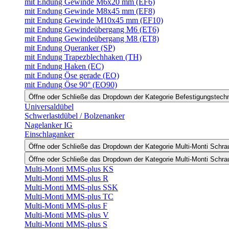
mit Endung Gewinde M6x20 mm (EF6)
mit Endung Gewinde M8x45 mm (EF8)
mit Endung Gewinde M10x45 mm (EF10)
mit Endung Gewindeübergang M6 (ET6)
mit Endung Gewindeübergang M8 (ET8)
mit Endung Queranker (SP)
mit Endung Trapezblechhaken (TH)
mit Endung Haken (EC)
mit Endung Öse gerade (EO)
mit Endung Öse 90° (EO90)
Öffne oder Schließe das Dropdown der Kategorie Befestigungstech
Universaldübel
Schwerlastdübel / Bolzenanker
Nagelanker IG
Einschlaganker
Öffne oder Schließe das Dropdown der Kategorie Multi-Monti Schr
Öffne oder Schließe das Dropdown der Kategorie Multi-Monti Schr
Multi-Monti MMS-plus KS
Multi-Monti MMS-plus R
Multi-Monti MMS-plus SSK
Multi-Monti MMS-plus TC
Multi-Monti MMS-plus F
Multi-Monti MMS-plus V
Multi-Monti MMS-plus S