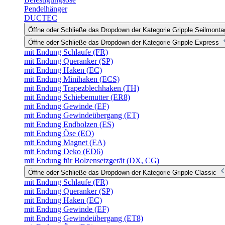
Pendelhänger
DUCTEC
Öffne oder Schließe das Dropdown der Kategorie Gripple Seilmonta
Öffne oder Schließe das Dropdown der Kategorie Gripple Express
mit Endung Schlaufe (FR)
mit Endung Queranker (SP)
mit Endung Haken (EC)
mit Endung Minihaken (ECS)
mit Endung Trapezblechhaken (TH)
mit Endung Schiebemutter (ER8)
mit Endung Gewinde (EF)
mit Endung Gewindeübergang (ET)
mit Endung Endbolzen (ES)
mit Endung Öse (EO)
mit Endung Magnet (EA)
mit Endung Deko (ED6)
mit Endung für Bolzensetzgerät (DX, CG)
Öffne oder Schließe das Dropdown der Kategorie Gripple Classic
mit Endung Schlaufe (FR)
mit Endung Queranker (SP)
mit Endung Haken (EC)
mit Endung Gewinde (EF)
mit Endung Gewindeübergang (ET8)