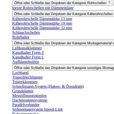
Öffne oder Schließe das Dropdown der Kategorie Rohrschellen
kleine Rohrschellen mit Dämmeinlage
Öffne oder Schließe das Dropdown der Kategorie Kälterohrschellen
Kälterohrschelle Dämmstärke 13 mm
Kälterohrschelle Dämmstärke 19 mm
Kälterohrschelle Dämmstärke 32 mm
Schlauchschellen
Rohrhalter
Öffne oder Schließe das Dropdown der Kategorie Montagematerial e
Luftkanalklammer
Kanalhalter Form Z
Kanalhalter Form L
Aufhängebolzen
Öffne oder Schließe das Dropdown der Kategorie sonstiges Monta
Lochband
Trapezblechhänger
Trägerklemmen
Schnellspann-System (Haken- & Ösendraht)
Grundplatten
Messöffnungsstopfen
Dachmontagesysteme
Parallelverbinder
Seilmontagesystem Speed-Link
Befestigungsöse