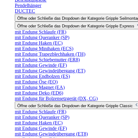
Pendelhänger
DUCTEC
Öffne oder Schließe das Dropdown der Kategorie Gripple Seilmonta
Öffne oder Schließe das Dropdown der Kategorie Gripple Express
mit Endung Schlaufe (FR)
mit Endung Queranker (SP)
mit Endung Haken (EC)
mit Endung Minihaken (ECS)
mit Endung Trapezblechhaken (TH)
mit Endung Schiebemutter (ER8)
mit Endung Gewinde (EF)
mit Endung Gewindeübergang (ET)
mit Endung Endbolzen (ES)
mit Endung Öse (EO)
mit Endung Magnet (EA)
mit Endung Deko (ED6)
mit Endung für Bolzensetzgerät (DX, CG)
Öffne oder Schließe das Dropdown der Kategorie Gripple Classic
mit Endung Schlaufe (FR)
mit Endung Queranker (SP)
mit Endung Haken (EC)
mit Endung Gewinde (EF)
mit Endung Gewindeübergang (ET8)