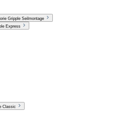
orie Gripple Seilmontage
ple Express
e Classic