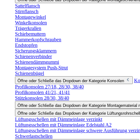
Sattelflansch
Stirnflansch
Montagewinkel
Winkelkonsolen
Trägerkrallen
Schiebemuttern
Hammerkopfschrauben
Endstopfen
Sicherungsklammern
Schienenverbinder
Schienendämmgummi
Montagesystem Push-Strut
Schienenbügel
Ko
Öffne oder Schließe das Dropdown der Kategorie Konsolen
Profilkonsolen 27/18, 28/30, 38/40
Profilkonsolen 41/21, 41/41
Stützkonsolen 28/30, 38/40
Öffne oder Schließe das Dropdown der Kategorie Montagematerial r
Öffne oder Schließe das Dropdown der Kategorie Lüftungsrohrschel
Lüftungsschellen mit Dämmeinlage verzinkt
Lüftungsschellen mit Dämmeinlage Edelstahl A2
Lüftungsschellen mit Dämmeinlage schwere Ausführung verzi
Schwerlastschellen