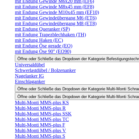
mit Endung Gewinde M6x20 mm (EF6)
mit Endung Gewinde M8x45 mm (EF8)
mit Endung Gewinde M10x45 mm (EF10)
mit Endung Gewindeübergang M6 (ET6)
mit Endung Gewindeübergang M8 (ET8)
mit Endung Queranker (SP)
mit Endung Trapezblechhaken (TH)
mit Endung Haken (EC)
mit Endung Öse gerade (EO)
mit Endung Öse 90° (EO90)
Öffne oder Schließe das Dropdown der Kategorie Befestigungstech
Universaldübel
Schwerlastdübel / Bolzenanker
Nagelanker IG
Einschlaganker
Öffne oder Schließe das Dropdown der Kategorie Multi-Monti Schr
Öffne oder Schließe das Dropdown der Kategorie Multi-Monti Schr
Multi-Monti MMS-plus KS
Multi-Monti MMS-plus R
Multi-Monti MMS-plus SSK
Multi-Monti MMS-plus TC
Multi-Monti MMS-plus F
Multi-Monti MMS-plus V
Multi-Monti MMS-plus S