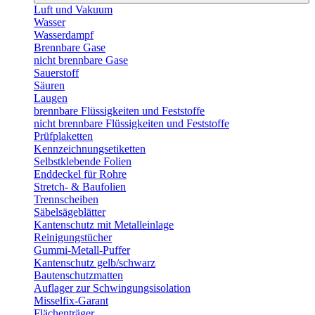
Luft und Vakuum
Wasser
Wasserdampf
Brennbare Gase
nicht brennbare Gase
Sauerstoff
Säuren
Laugen
brennbare Flüssigkeiten und Feststoffe
nicht brennbare Flüssigkeiten und Feststoffe
Prüfplaketten
Kennzeichnungsetiketten
Selbstklebende Folien
Enddeckel für Rohre
Stretch- & Baufolien
Trennscheiben
Säbelsägeblätter
Kantenschutz mit Metalleinlage
Reinigungstücher
Gummi-Metall-Puffer
Kantenschutz gelb/schwarz
Bautenschutzmatten
Auflager zur Schwingungsisolation
Misselfix-Garant
Flächenträger