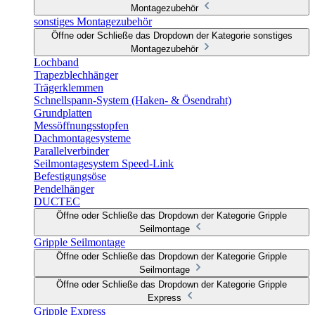
Montagezubehör
sonstiges Montagezubehör
Öffne oder Schließe das Dropdown der Kategorie sonstiges
Montagezubehör
Lochband
Trapezblechhänger
Trägerklemmen
Schnellspann-System (Haken- & Ösendraht)
Grundplatten
Messöffnungsstopfen
Dachmontagesysteme
Parallelverbinder
Seilmontagesystem Speed-Link
Befestigungsöse
Pendelhänger
DUCTEC
Öffne oder Schließe das Dropdown der Kategorie Gripple
Seilmontage
Gripple Seilmontage
Öffne oder Schließe das Dropdown der Kategorie Gripple
Seilmontage
Öffne oder Schließe das Dropdown der Kategorie Gripple
Express
Gripple Express