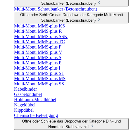
Schraubanker (Betonschrauben)
Multi-Monti Schraubanker (Betonschrauben)
Öffne oder Schließe das Dropdown der Kategorie Multi-Monti
Schraubanker (Betonschrauben)
Multi-Monti MMS-plus KS
Multi-Monti MMS-plus R
Multi-Monti MMS-plus SSK
Multi-Monti MMS-plus TC
Multi-Monti MMS-plus F
Multi-Monti MMS-plus V
Multi-Monti MMS-plus S
Multi-Monti MMS-plus P
Multi-Monti MMS-plus I
Multi-Monti MMS-plus ST
Multi-Monti MMS-plus MS
Multi-Monti MMS-plus SS
Kabelbinder
Gasbetondübel
Hohlraum-Metalldübel
Nageldübel
Kippdübel
Chemische Befestigung
Öffne oder Schließe das Dropdown der Kategorie DIN- und
Normteile Stahl verzinkt