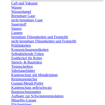
Luft und Vakuum
Wasser
Wasserdampf
Brennbare Gase
nicht brennbare Gase
Sauerstoff
Säuren
Laugen
brennbare Flüssigkeiten und Feststoffe
nicht brennbare Flüssigkeiten und Feststoffe
Prüfplaketten
Kennzeichnungsetiketten
Selbstklebende Folien
Enddeckel für Rohre
Stretch- & Baufolien
Trennscheiben
Säbelsägeblätter
Kantenschutz mit Metalleinlage
Reinigungstücher
Gummi-Metall-Puffer
Kantenschutz gelb/schwarz
Bautenschutzmatten
Auflager zur Schwingungsisolation
Misselfix-Garant
Flächenträger