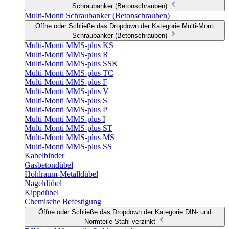
Schraubanker (Betonschrauben)
Multi-Monti Schraubanker (Betonschrauben)
Öffne oder Schließe das Dropdown der Kategorie Multi-Monti
Schraubanker (Betonschrauben)
Multi-Monti MMS-plus KS
Multi-Monti MMS-plus R
Multi-Monti MMS-plus SSK
Multi-Monti MMS-plus TC
Multi-Monti MMS-plus F
Multi-Monti MMS-plus V
Multi-Monti MMS-plus S
Multi-Monti MMS-plus P
Multi-Monti MMS-plus I
Multi-Monti MMS-plus ST
Multi-Monti MMS-plus MS
Multi-Monti MMS-plus SS
Kabelbinder
Gasbetondübel
Hohlraum-Metalldübel
Nageldübel
Kippdübel
Chemische Befestigung
Öffne oder Schließe das Dropdown der Kategorie DIN- und
Normteile Stahl verzinkt