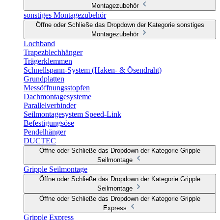
Montagezubehör
sonstiges Montagezubehör
Öffne oder Schließe das Dropdown der Kategorie sonstiges
Montagezubehör
Lochband
Trapezblechhänger
Trägerklemmen
Schnellspann-System (Haken- & Ösendraht)
Grundplatten
Messöffnungsstopfen
Dachmontagesysteme
Parallelverbinder
Seilmontagesystem Speed-Link
Befestigungsöse
Pendelhänger
DUCTEC
Öffne oder Schließe das Dropdown der Kategorie Gripple
Seilmontage
Gripple Seilmontage
Öffne oder Schließe das Dropdown der Kategorie Gripple
Seilmontage
Öffne oder Schließe das Dropdown der Kategorie Gripple
Express
Gripple Express