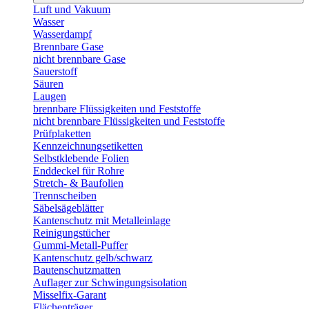
Luft und Vakuum
Wasser
Wasserdampf
Brennbare Gase
nicht brennbare Gase
Sauerstoff
Säuren
Laugen
brennbare Flüssigkeiten und Feststoffe
nicht brennbare Flüssigkeiten und Feststoffe
Prüfplaketten
Kennzeichnungsetiketten
Selbstklebende Folien
Enddeckel für Rohre
Stretch- & Baufolien
Trennscheiben
Säbelsägeblätter
Kantenschutz mit Metalleinlage
Reinigungstücher
Gummi-Metall-Puffer
Kantenschutz gelb/schwarz
Bautenschutzmatten
Auflager zur Schwingungsisolation
Misselfix-Garant
Flächenträger