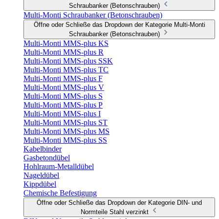
Schraubanker (Betonschrauben)
Multi-Monti Schraubanker (Betonschrauben)
Öffne oder Schließe das Dropdown der Kategorie Multi-Monti
Schraubanker (Betonschrauben)
Multi-Monti MMS-plus KS
Multi-Monti MMS-plus R
Multi-Monti MMS-plus SSK
Multi-Monti MMS-plus TC
Multi-Monti MMS-plus F
Multi-Monti MMS-plus V
Multi-Monti MMS-plus S
Multi-Monti MMS-plus P
Multi-Monti MMS-plus I
Multi-Monti MMS-plus ST
Multi-Monti MMS-plus MS
Multi-Monti MMS-plus SS
Kabelbinder
Gasbetondübel
Hohlraum-Metalldübel
Nageldübel
Kippdübel
Chemische Befestigung
Öffne oder Schließe das Dropdown der Kategorie DIN- und
Normteile Stahl verzinkt