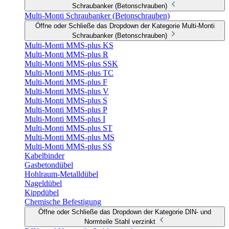
Schraubanker (Betonschrauben)
Multi-Monti Schraubanker (Betonschrauben)
Öffne oder Schließe das Dropdown der Kategorie Multi-Monti
Schraubanker (Betonschrauben)
Multi-Monti MMS-plus KS
Multi-Monti MMS-plus R
Multi-Monti MMS-plus SSK
Multi-Monti MMS-plus TC
Multi-Monti MMS-plus F
Multi-Monti MMS-plus V
Multi-Monti MMS-plus S
Multi-Monti MMS-plus P
Multi-Monti MMS-plus I
Multi-Monti MMS-plus ST
Multi-Monti MMS-plus MS
Multi-Monti MMS-plus SS
Kabelbinder
Gasbetondübel
Hohlraum-Metalldübel
Nageldübel
Kippdübel
Chemische Befestigung
Öffne oder Schließe das Dropdown der Kategorie DIN- und
Normteile Stahl verzinkt