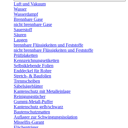
Luft und Vakuum
Wasser
Wasserdampf
Brennbare Gase
nicht brennbare Gase
Sauerstoff
Säuren
Laugen
brennbare Flüssigkeiten und Feststoffe
nicht brennbare Flüssigkeiten und Feststoffe
Prüfplaketten
Kennzeichnungsetiketten
Selbstklebende Folien
Enddeckel für Rohre
Stretch- & Baufolien
Trennscheiben
Säbelsägeblätter
Kantenschutz mit Metalleinlage
Reinigungstücher
Gummi-Metall-Puffer
Kantenschutz gelb/schwarz
Bautenschutzmatten
Auflager zur Schwingungsisolation
Misselfix-Garant
Flächenträger