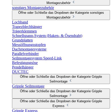
Montagezubehör
sonstiges Montagezubehör
Öffne oder Schließe das Dropdown der Kategorie sonstiges
Montagezubehör
Lochband
Trapezblechhänger
Trägerklemmen
Schnellspann-System (Haken- & Ösendraht)
Grundplatten
Messöffnungsstopfen
Dachmontagesysteme
Parallelverbinder
Seilmontagesystem Speed-Link
Befestigungsöse
Pendelhänger
DUCTEC
Öffne oder Schließe das Dropdown der Kategorie Gripple
Seilmontage
Gripple Seilmontage
Öffne oder Schließe das Dropdown der Kategorie Gripple
Seilmontage
Öffne oder Schließe das Dropdown der Kategorie Gripple
Express
Gripple Express